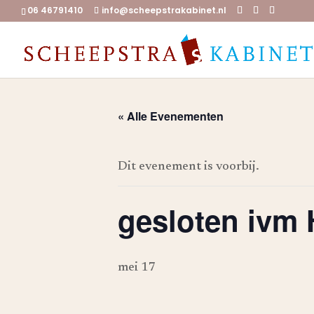
06 46791410
info@scheepstrakabinet.nl
« Alle Evenementen
Dit evenement is voorbij.
gesloten ivm
mei 17