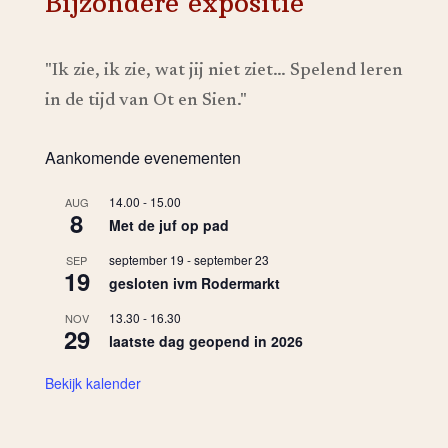
Bijzondere expositie
"Ik zie, ik zie, wat jij niet ziet… Spelend leren
in de tijd van Ot en Sien."
Aankomende evenementen
14.00
-
15.00
AUG
8
Met de juf op pad
september 19
-
september 23
SEP
19
gesloten ivm Rodermarkt
13.30
-
16.30
NOV
29
laatste dag geopend in 2026
Bekijk kalender