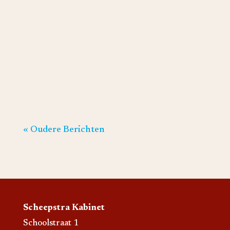
Op zaterdag 30 november maakten
Thijn Buringa en Roos Meertens, onze
nieuwe Ot en Sien, bij de Jumbo in
Roden reclame voor de Historische
Vereniging Roon.
« Vorige Pagina
Scheepstra Kabinet
Schoolstraat 1