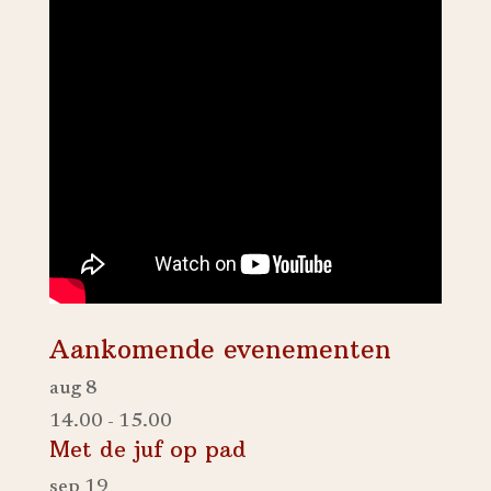
Aankomende evenementen
aug
8
14.00
-
15.00
Met de juf op pad
sep
19