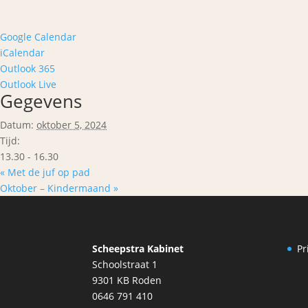
Google Calendar
iCalendar
Outlook 365
Outlook Live
Gegevens
Datum:
oktober 5, 2024
Tijd:
13.30 - 16.30
«
Met de juf op pad
Oktober – Kindermaand
»
Scheepstra Kabinet
Pr
Schoolstraat 1
9301 KB Roden
0646 791 410