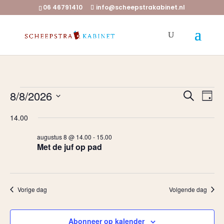
06 46791410
info@scheepstrakabinet.nl
Evenementen
Evene
Ev
8/8/2026
Zoeken
Dag
we
Zoeke
in
Selecteer
nav
en
14.00
augustus
een
weerg
8,
augustus 8 @ 14.00
-
15.00
datum.
naviga
Met de juf op pad
2026
Vorige dag
Volgende dag
Abonneer op kalender