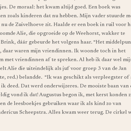
es. De moraal: het kwam altijd goed. Een boek was
en zoals kinderen dat nu hebben. Mijn vader stuurde m
nu de Zuivelhoeve zit. Haalde er een boek in ruil voor 
roomde Alie, die opgroeide op de Weehorst, wakker te
Brink, dáár gebeurde het volgens haar. “Het middelpun
 daar waren mijn vriendinnen. Ik woonde toch in het
 met vriendinnen af te spreken. Al heb ik daar wel mi
lt Alie die uiteindelijk als juf voor groep 3 van de Jan
e, red.) belandde. “Ik was geschikt als verpleegster of 
e ik deed. Dat werd onderwijzeres. De mooiste baan van 
ldig vond ik dat! Augustus begon ik, met kerst konden 
en de leesboekjes gebruiken waar ik als kind zo van
dericus Scheepstra. Alles kwam weer terug. De cirkel 