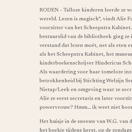
RODEN – Talloze kinderen leerde ze wat 
wereld. Lezen is magisch”, vindt Alie F
voorzitter van het Scheepstra Kabinet. 
bestuurslid van de bibliotheek ging ze i
verstand dat lezen moét, net als eten e
als het Scheepstra Kabinet, het muse
kinderboekenschrijver Hindericus Sche
Als waardering voor haar tomeloze inz
betrokkenheid bij Stichting Welzijn S
Nietap/Leek en omgeving waar ze secre
Alie ze eerst secretaris en later voorzi
powervrouw? Hmm… ik weet niet hoor
Het huisje in de sneeuw van W.G. van d
het boekje tijdens kerst, op de zondag