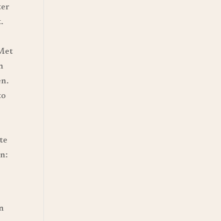
ter
.
 Met
n
en.
to
te
n:
en