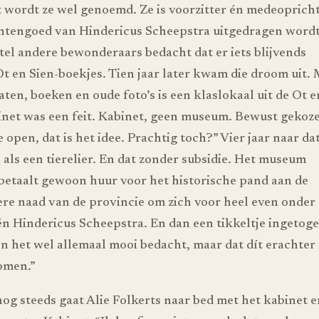
 wordt ze wel genoemd. Ze is voorzitter én medeoprich
htengoed van Hindericus Scheepstra uitgedragen wordt
tel andere bewonderaars bedacht dat er iets blijvends
 en Sien-boekjes. Tien jaar later kwam die droom uit.
ten, boeken en oude foto’s is een klaslokaal uit de Ot e
binet was een feit. Kabinet, geen museum. Bewust gekoz
 open, dat is het idee. Prachtig toch?” Vier jaar naar da
als een tierelier. En dat zonder subsidie. Het museum
 betaalt gewoon huur voor het historische pand aan de
ere naad van de provincie om zich voor heel even onder 
én Hindericus Scheepstra. En dan een tikkeltje ingetoge
n het wel allemaal mooi bedacht, maar dat dít erachter
omen.”
nog steeds gaat Alie Folkerts naar bed met het kabinet 