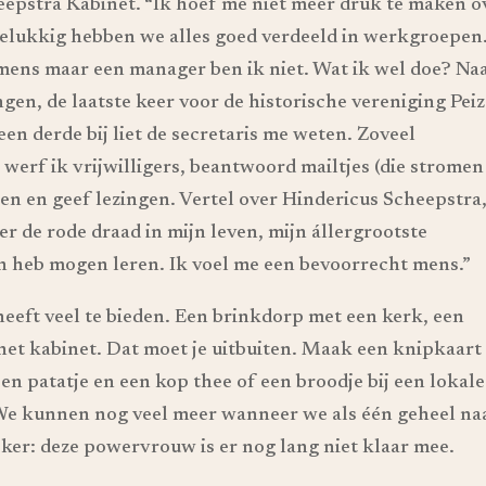
heepstra Kabinet. “Ik hoef me niet meer druk te maken o
Gelukkig hebben we alles goed verdeeld in werkgroepen
 mens maar een manager ben ik niet. Wat ik wel doe? Na
gen, de laatste keer voor de historische vereniging Peiz
n derde bij liet de secretaris me weten. Zoveel
n werf ik vrijwilligers, beantwoord mailtjes (die stromen
en en geef lezingen. Vertel over Hindericus Scheepstra
r de rode draad in mijn leven, mijn állergrootste
ren heb mogen leren. Ik voel me een bevoorrecht mens.”
heeft veel te bieden. Een brinkdorp met een kerk, een
et kabinet. Dat moet je uitbuiten. Maak een knipkaart
en patatje en een kop thee of een broodje bij een lokale
We kunnen nog veel meer wanneer we als één geheel na
zeker: deze powervrouw is er nog lang niet klaar mee.