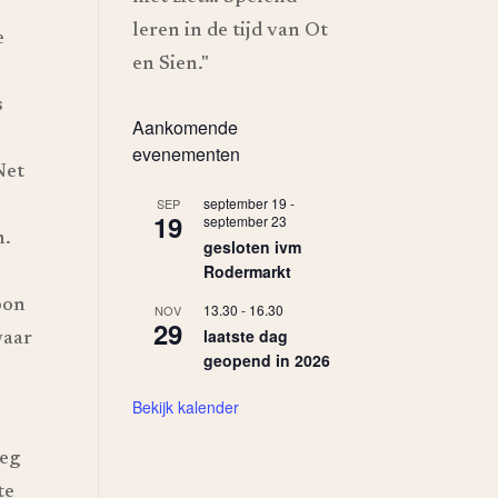
leren in de tijd van Ot
e
en Sien."
s
Aankomende
evenementen
Net
september 19
-
SEP
19
september 23
n.
gesloten ivm
Rodermarkt
oon
13.30
-
16.30
NOV
29
laatste dag
waar
geopend in 2026
Bekijk kalender
eeg
te