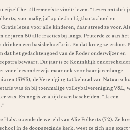
zijzelf het állermooiste vindt: lezen. “Lezen ontsluit j
olkerts, voormalig juf op de Jan Ligthartschool en
Gratis lezen voor alle kinderen, daar streed ze voor. Al
n de jaren 80 alle fracties bij langs. Peuterde ze aan het
n drinken een basisbehoefte is. En dat kreeg ze erdoor. 
um dat het gedachtengoed van de Roder onderwijzer en
epstra bewaart. Dit jaar is ze Koninklijk onderscheide
et voor leesonderwijs maar ook voor haar jarenlange
enioren (SWS), de Vereniging tot behoud van Natuursch
taris was én bij toenmalige volleybalvereniging V&L, 
tter was. En nog is ze altijd even bescheiden. “Ik een
.”
e Hulst opende de wereld van Alie Folkerts (72). Ze kr
sschool in de doopsgezinde kerk, weet ze zich nog exact 