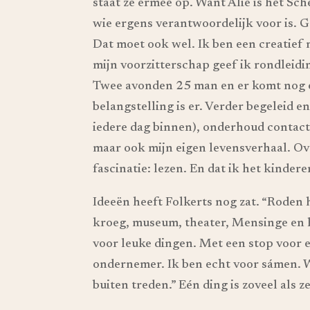
staat ze ermee op. Want Alie is het Sc
wie ergens verantwoordelijk voor is. 
Dat moet ook wel. Ik ben een creatief
mijn voorzitterschap geef ik rondleidin
Twee avonden 25 man en er komt nog ee
belangstelling is er. Verder begeleid e
iedere dag binnen), onderhoud contact
maar ook mijn eigen levensverhaal. Ove
fascinatie: lezen. En dat ik het kinde
Ideeën heeft Folkerts nog zat. “Roden 
kroeg, museum, theater, Mensinge en h
voor leuke dingen. Met een stop voor e
ondernemer. Ik ben echt voor sámen. 
buiten treden.” Eén ding is zoveel als 