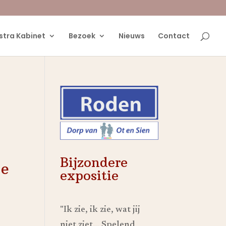
stra Kabinet
Bezoek
Nieuws
Contact
Bijzondere
je
expositie
"Ik zie, ik zie, wat jij
niet ziet… Spelend