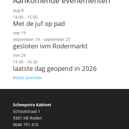
Aankomende evenementen
aug
8
14.00
-
15.00
Met de juf op pad
sep
19
september 19
-
september 23
gesloten ivm Rodermarkt
nov
29
13.30
-
16.30
laatste dag geopend in 2026
Bekijk kalender
Scheepstra Kabinet
Schoolstraat 1
9301 KB Roden
0646 791 410