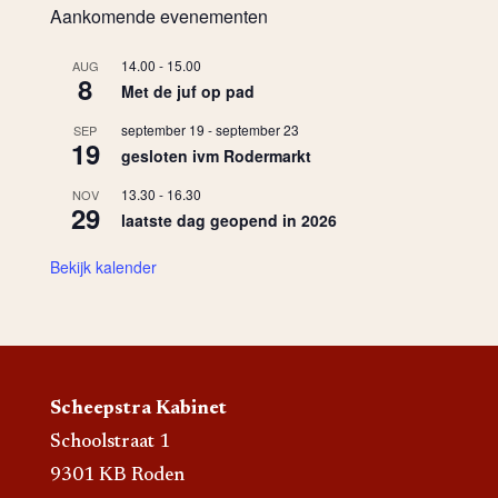
Aankomende evenementen
14.00
-
15.00
AUG
8
Met de juf op pad
september 19
-
september 23
SEP
19
gesloten ivm Rodermarkt
13.30
-
16.30
NOV
29
laatste dag geopend in 2026
Bekijk kalender
Scheepstra Kabinet
Schoolstraat 1
9301 KB Roden