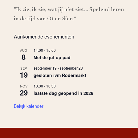
"Ik zie, ik zie, wat jij niet ziet… Spelend leren
in de tijd van Ot en Sien."
Aankomende evenementen
14.00
-
15.00
AUG
8
Met de juf op pad
september 19
-
september 23
SEP
19
gesloten ivm Rodermarkt
13.30
-
16.30
NOV
29
laatste dag geopend in 2026
Bekijk kalender